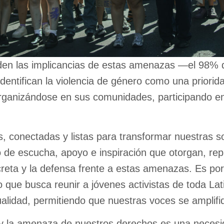
den las implicancias de estas amenazas —el 98% d
identifican la violencia de género como una priori
rganizándose en sus comunidades, participando e
conectadas y listas para transformar nuestras so
de escucha, apoyo e inspiración que otorgan, rep
ncreta y la defensa frente a estas amenazas. Es po
 que busca reunir a jóvenes activistas de toda La
ualidad, permitiendo que nuestras voces se amplif
 y la amenaza de nuestros derechos es una necesid