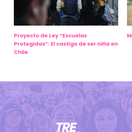
Proyecto de Ley “Escuelas
M
Protegidas”: El castigo de ser niña en
Chile