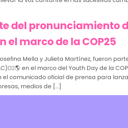
levar la voz cantante en las sucesivas cumb
e del pronunciamiento d
 el marco de la COP25
sefina Mella y Julieta Martínez, fueron par
C)✊🏼🌎 en el marco del Youth Day de la COP
n el comunicado oficial de prensa para lanz
presas, medios de […]