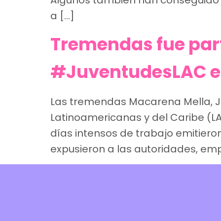
Algunos también han conseguido l
a […]
Tremendas fue part
#JuventudesLAC en
Las tremendas Macarena Mella, Jo
Latinoamericanas y del Caribe (LA
días intensos de trabajo emitiero
expusieron a las autoridades, em