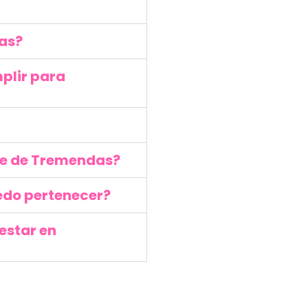
as?
plir para
te de Tremendas?
edo pertenecer?
estar en